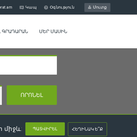
erat.am
Կապ
Օգնություն
Մուտք
Լ ԳՐԱԴԱՐԱՆ
ՄԵՐ ՄԱՍԻՆ
 միջև: