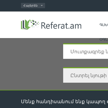
ԳԼԽ
ՕԳՆ
Մենք հանդիսանում ենք կապող 