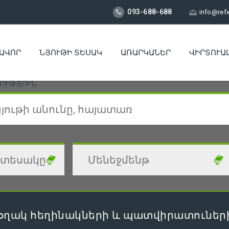
093-688-688
info@ref
ԱՎՈՐ
ՆՅՈՒԹԻ ՏԵՍԱԿ
ԱՌԱՐԿԱՆԵՐ
ՎԻՐՏՈՒԱ
ՈՒԹՅՈՒՆ
օղակ հեղինակների և պատվիրատուների