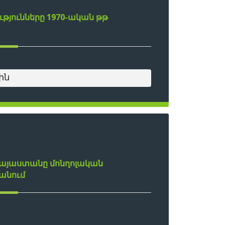
թյունները 1970-ական թթ
ին
 Հայաստանը մոնղոլական
անում