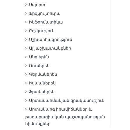
Սպորտ
Ֆիզկուլտուրա
Ինֆորմատիկա
Բժշկություն
Աշխարհագրություն
Այլ աշխատանքներ
Անգլերեն
Ռուսերեն
Գերմաներեն
Իսպաներեն
Ֆրանսերեն
Արտասահմանյան գրականություն
Արտակարգ իրավիճակներ և
քաղաքացիական պաշտպանության
հիմունքներ