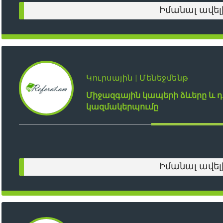
Իմանալ ավել
Կուրսային | Մենեջմենթ
Միջազգային կապերի ձևերը և 
կազմակերպումը
Իմանալ ավել