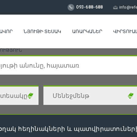
093-688-688
info@ref
ԱՎՈՐ
ՆՅՈՒԹԻ ՏԵՍԱԿ
ԱՌԱՐԿԱՆԵՐ
ՎԻՐՏՈՒԱ
ՈՒԹՅՈՒՆ
օղակ հեղինակների և պատվիրատուների