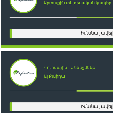
Արտաքին տնտեսական կապեր
Իմանալ ավել
Կուրսային | Մենեջմենթ
Ալ Քաիդա
Իմանալ ավել