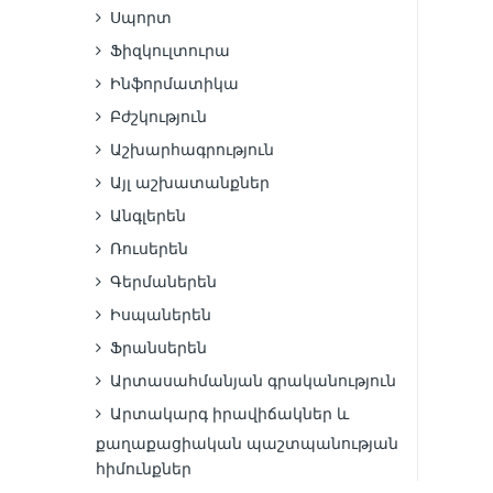
Սպորտ
Ֆիզկուլտուրա
Ինֆորմատիկա
Բժշկություն
Աշխարհագրություն
Այլ աշխատանքներ
Անգլերեն
Ռուսերեն
Գերմաներեն
Իսպաներեն
Ֆրանսերեն
Արտասահմանյան գրականություն
Արտակարգ իրավիճակներ և
քաղաքացիական պաշտպանության
հիմունքներ