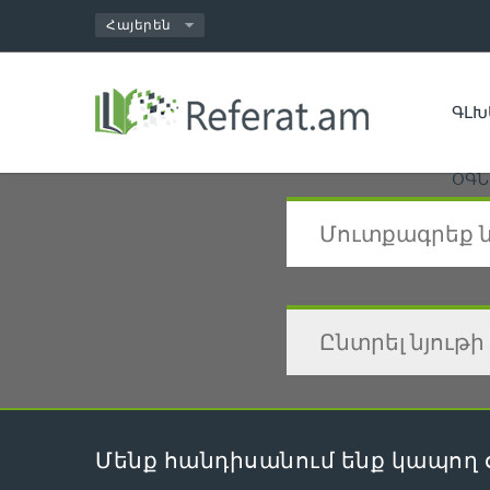
ԳԼԽ
ՕԳՆ
Մենք հանդիսանում ենք կապող 