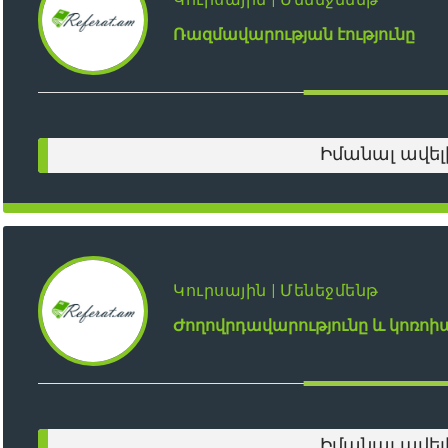
Ռազմավարության էությունը
Իմանալ ավել
Կուրսային | Մենեջմենթ
Ժողովրդավարությունը և կոռո
Իմանալ ավել