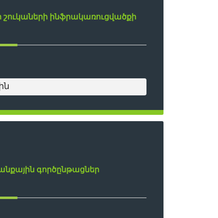
ի շուկաների ինֆրակառուցվածքի
ին
անքային գործընթացներ