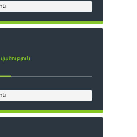
ին
ածություն
ին