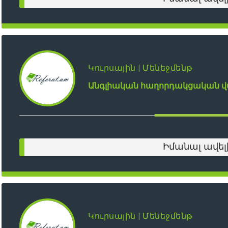
Կուրսային | Մենեջմենթ
Անգլիական հաղորդակցական 
Իմանալ ավել
Կուրսային | Մենեջմենթ