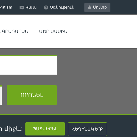
erat.am
Կապ
Օգնություն
Մուտք
Լ ԳՐԱԴԱՐԱՆ
ՄԵՐ ՄԱՍԻՆ
 միջև: