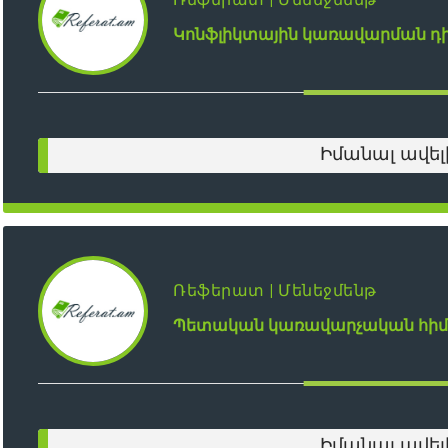
Կոն‎ֆլիկտային կառավարման դի
Իմանալ ավել
Ռեֆերատ | Մենեջմենթ
Պետական կառավարչական հի
Իմանալ ավել