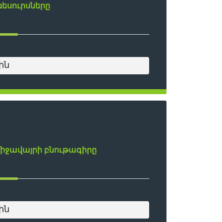
եսուրսները
ին
իջավայրի բնութագիրը
ին