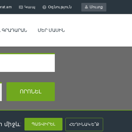
erat.am
Կապ
Օգնություն
Մուտք
Լ ԳՐԱԴԱՐԱՆ
ՄԵՐ ՄԱՍԻՆ
 միջև: