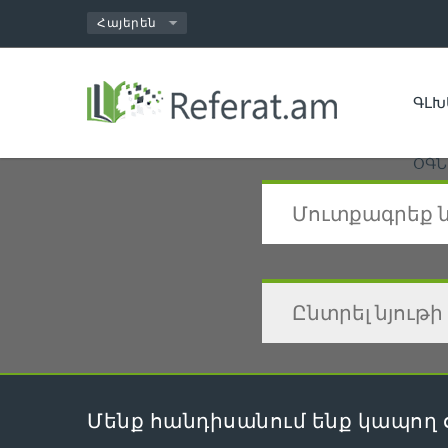
ԳԼԽ
ՕԳՆ
Մենք հանդիսանում ենք կապող 