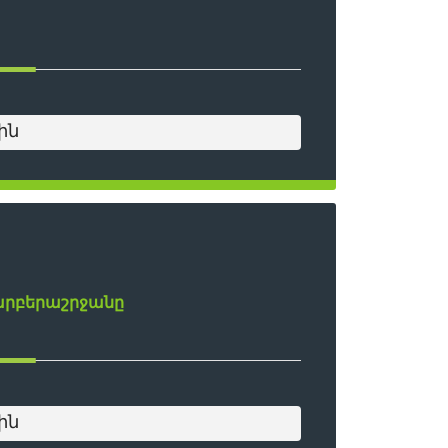
ին
րբերաշրջանը
ին