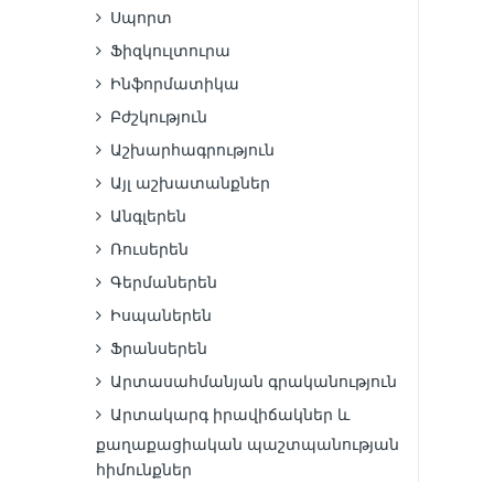
Սպորտ
Ֆիզկուլտուրա
Ինֆորմատիկա
Բժշկություն
Աշխարհագրություն
Այլ աշխատանքներ
Անգլերեն
Ռուսերեն
Գերմաներեն
Իսպաներեն
Ֆրանսերեն
Արտասահմանյան գրականություն
Արտակարգ իրավիճակներ և
քաղաքացիական պաշտպանության
հիմունքներ