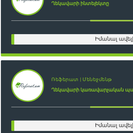
Ղեկավարի ինտելեկտը
Իմանալ ավել
Ռեֆերատ | Մենեջմենթ
Ղեկավարի կառավարչական պա
Իմանալ ավել