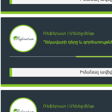
Ռեֆերատ | Մենեջմենթ
Ղեկավարի դերը և գործառույթ
Իմանալ ավել
Ռեֆերատ | Մենեջմենթ