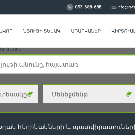
093-688-688
info@ref
ԱՎՈՐ
ՆՅՈՒԹԻ ՏԵՍԱԿ
ԱՌԱՐԿԱՆԵՐ
ՎԻՐՏՈՒԱ
ՈՒԹՅՈՒՆ
օղակ հեղինակների և պատվիրատուների