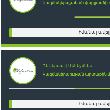
Կազմակերպչական վարքագծի ռ
Իմանալ ավել
Ռեֆերատ | Մենեջմենթ
Կազմակերպության արտաքին մ
Իմանալ ավել