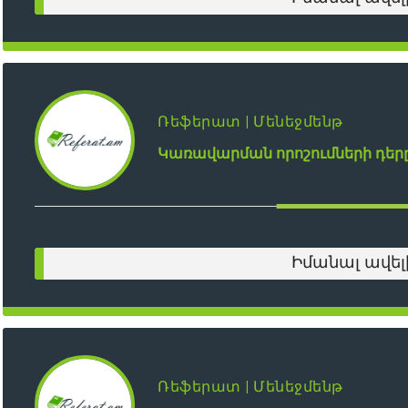
Ռեֆերատ | Մենեջմենթ
Կառավարման որոշումների դեր
Իմանալ ավել
Ռեֆերատ | Մենեջմենթ