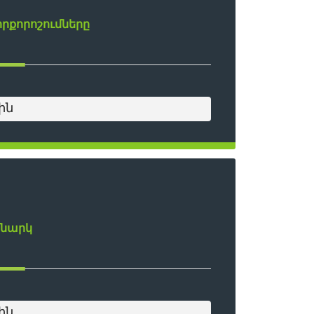
րքորոշումները
ին
մնարկ
ին