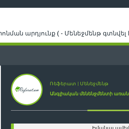
րոնման արդյունք ( - Մենեջմենթ գտնվել է
Ռեֆերատ | Մենեջմենթ
Անգլիական մենենջմենտի առան
Իմանալ ավել