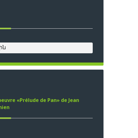
ին
oeuvre «Prélude de Pan» de Jean
nien