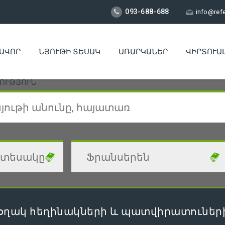
093-688-688
info@ref
ԱՎՈՐ
ՆՅՈՒԹԻ ՏԵՍԱԿ
ԱՌԱՐԿԱՆԵՐ
ՎԻՐՏՈՒԱ
ՈՒԹՅՈՒՆ
օղակ հեղինակների և պատվիրատուների