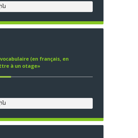
ին
vocabulaire (en français, en
ttre à un otage»
ին