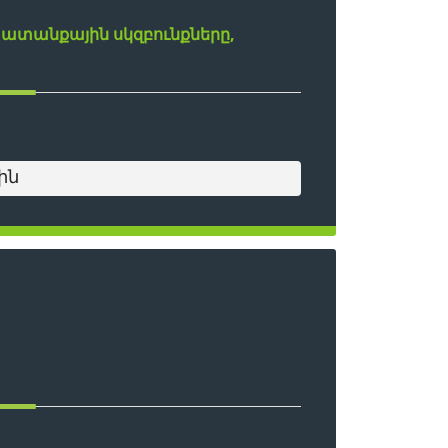
խատանքային սկզբունքները,
ին