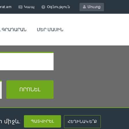
erat.am
Կապ
Օգնություն
Մուտք
Լ ԳՐԱԴԱՐԱՆ
ՄԵՐ ՄԱՍԻՆ
 միջև: