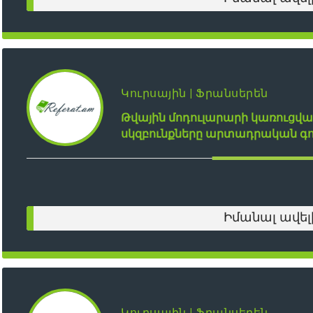
Կուրսային | Ֆրանսերեն
Թվային մոդուլարարի կառուցվ
սկզբունքները արտադրական գ
Իմանալ ավել
Կուրսային | Ֆրանսերեն