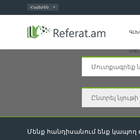
ԳԼԽ
ՕԳՆ
Մենք հանդիսանում ենք կապող 