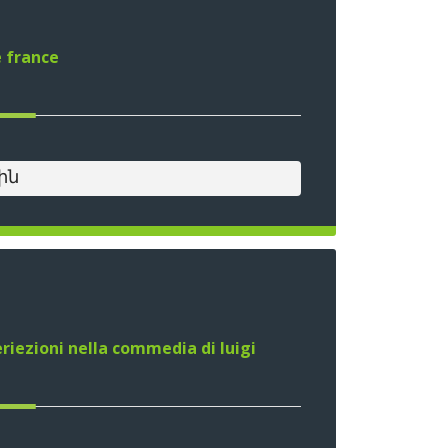
e france
ին
teriezioni nella commedia di luigi