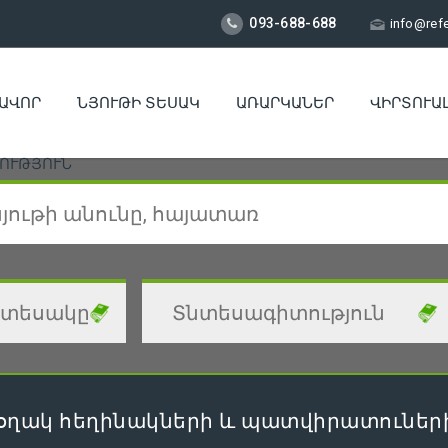
093-688-688
info@ref
ԱՎՈՐ
ՆՅՈՒԹԻ ՏԵՍԱԿ
ԱՌԱՐԿԱՆԵՐ
ՎԻՐՏՈՒԱ
ՈՒԹՅՈՒՆ
օղակ հեղինակների և պատվիրատուների