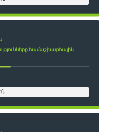
ն
թյունները համաշխարհային
ին
ն