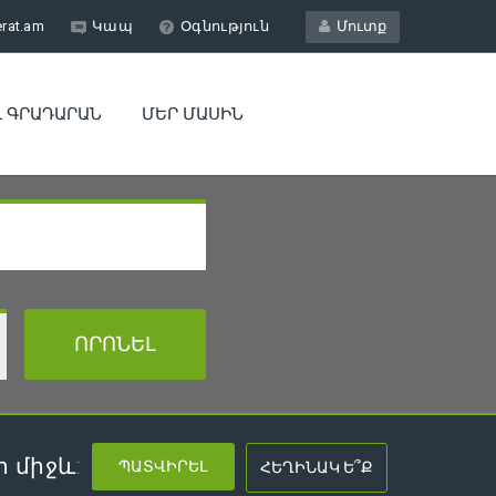
erat.am
Կապ
Օգնություն
Մուտք
Լ ԳՐԱԴԱՐԱՆ
ՄԵՐ ՄԱՍԻՆ
 միջև: