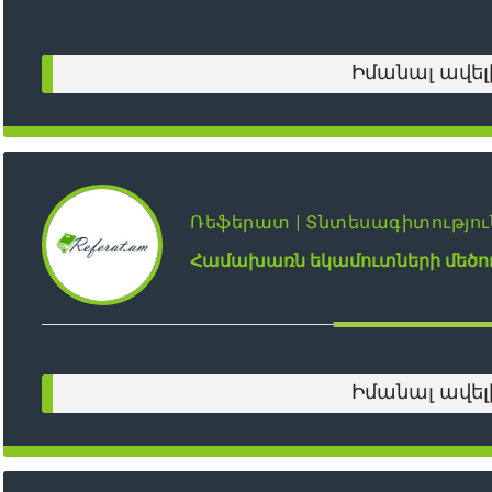
Իմանալ ավել
Ռեֆերատ | Տնտեսագիտությու
Համախառն եկամուտների մեծու
Իմանալ ավել