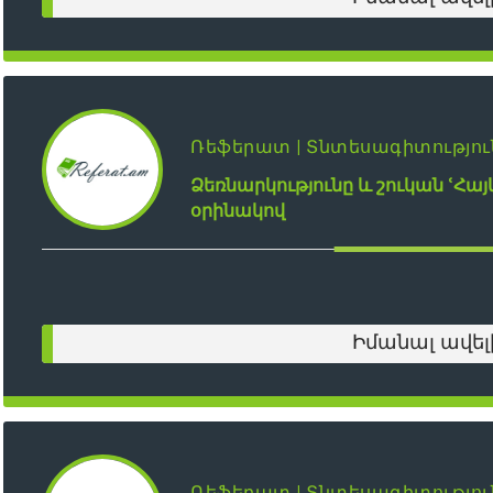
Ռեֆերատ | Տնտեսագիտությու
Ձեռնարկությունը և շուկան ՙՀա
օրինակով
Իմանալ ավել
Ռեֆերատ | Տնտեսագիտությու