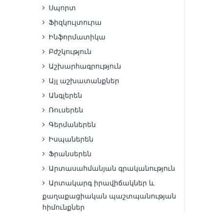
Սպորտ
Ֆիզկուլտուրա
Ինֆորմատիկա
Բժշկություն
Աշխարհագրություն
Այլ աշխատանքներ
Անգլերեն
Ռուսերեն
Գերմաներեն
Իսպաներեն
Ֆրանսերեն
Արտասահմանյան գրականություն
Արտակարգ իրավիճակներ և
քաղաքացիական պաշտպանության
հիմունքներ