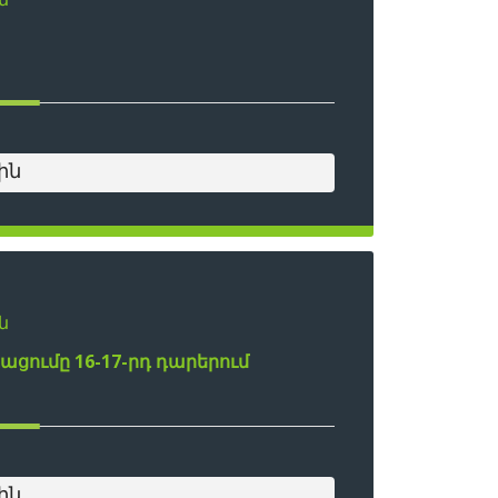
ին
ն
ցումը 16-17-րդ դարերում
ին