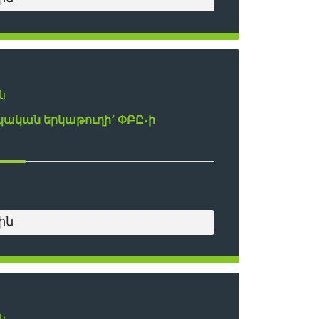
ն
յկական երկաթուղի՚ ՓԲԸ-ի
ին
ն