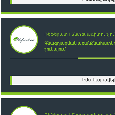
Ռեֆերատ | Տնտեսագիտությու
Գնագոյացման առանձնահատկու
շուկայում
Իմանալ ավել
Ռեֆերատ | Տնտեսագիտությու