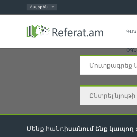
ԳԼԽ
ՕԳՆ
Մենք հանդիսանում ենք կապող 