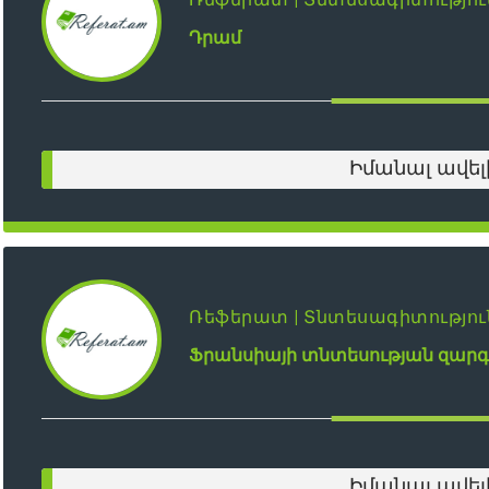
Դրամ
Իմանալ ավել
Ռեֆերատ | Տնտեսագիտությու
Ֆրանսիայի տնտեսության զարգա
Իմանալ ավել