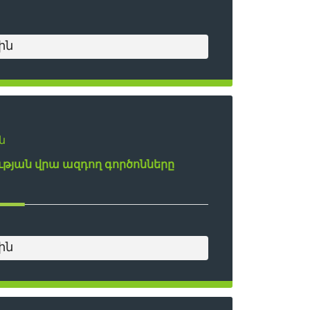
ին
ն
թյան վրա ազդող գործոնները
ին