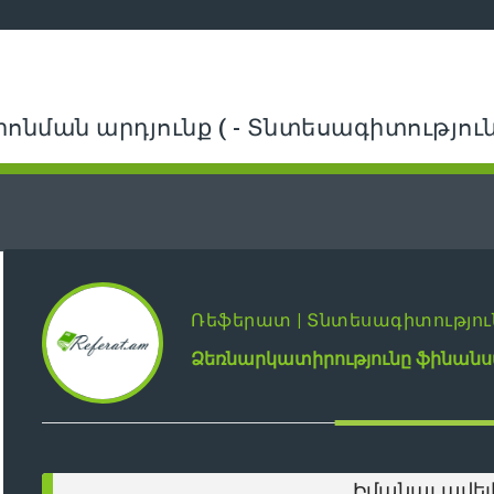
րոնման արդյունք ( - Տնտեսագիտություն 
Ռեֆերատ | Տնտեսագիտությու
Ձեռնարկատիրությունը ֆինանս
Իմանալ ավել