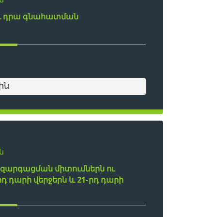
և դրա գնահատման
ին
ն
արգացման միտումներն ու
դ դարի վերջերն և 21-րդ դարի